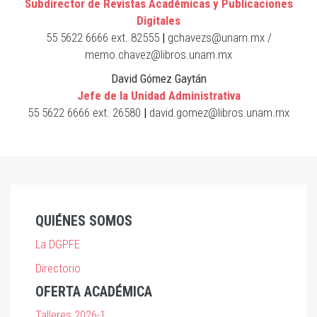
Subdirector de Revistas Académicas y Publicaciones
Digitales
55 5622 6666 ext. 82555
|
gchavezs@unam.mx /
memo.chavez@libros.unam.mx
David Gómez Gaytán
Jefe de la Unidad Administrativa
55 5622 6666 ext. 26580
|
david.gomez@libros.unam.mx
QUIÉNES SOMOS
La DGPFE
Directorio
OFERTA ACADÉMICA
Talleres 2026-1